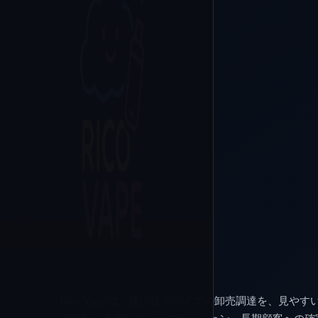
Rico Vape は、使い捨てベイプの卸売調達を、見やす