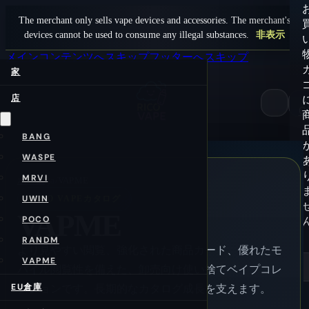
The merchant only sells vape devices and accessories. The merchant's
devices cannot be used to consume any illegal substances.
非表示
メインコンテンツへスキップ
フッターへスキップ
家
店
0
BANG
WASPE
MRVI
ホーム
/ja/
VAPME
UWIN
RICO VAPEカタログ
VAPME
POCO
RANDM
より見やすい閲覧、強化された商品カード、優れたモ
VAPME
バイル閲覧性を備えた、卸売向け使い捨てベイプコレ
EU倉庫
クションです。長期的なカタログ成長を支えます。