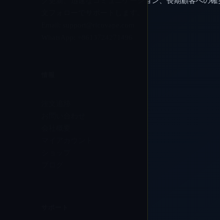
グ更新、迅速なコミュニケーション、長期顧客への確
文フォローでサポートします。
Email:
support@ricovape.com
WhatsApp: +8613724271496
情報
注文追跡
お問い合わせ
会社概要
マイアカウント
ショップ
ブログ
サポート