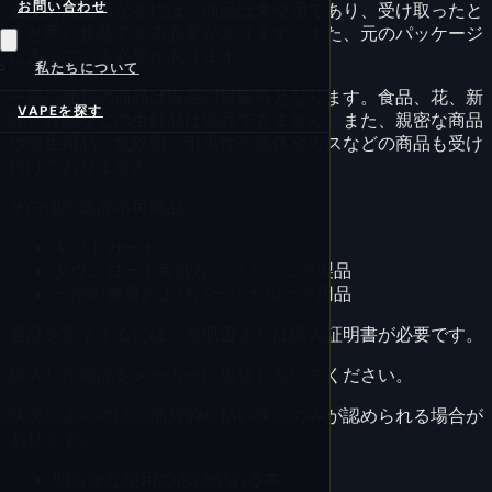
お問い合わせ
返品の対象となるには、商品は未使用であり、受け取ったと
きと同じ状態である必要があります。また、元のパッケージ
に入っている必要があります。
私たちについて
一部の種類の商品は返品の対象外となります。食品、花、新
VAPEを探す
聞、雑誌などの生鮮品は返品できません。また、親密な商品
や衛生用品、危険物、引火性の液体やガスなどの商品も受け
付けておりません。
その他の返品不可商品:
ギフトカード
ダウンロード可能なソフトウェア製品
一部の健康およびパーソナルケア用品
返品を完了するには、領収書または購入証明書が必要です。
購入した商品をメーカーに返送しないでください。
状況によっては、部分的な払い戻しのみが認められる場合が
あります。
明らかな使用の形跡がある本