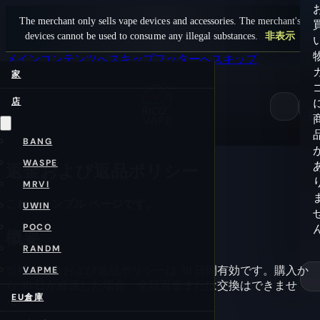
The merchant only sells vape devices and accessories. The merchant's
devices cannot be used to consume any illegal substances.
非表示
メインコンテンツへスキップ
フッターへスキップ
家
店
0
BANG
WASPE
返金および返品ポリシー
MRVI
これはサンプル ページです。
UWIN
POCO
概要
RANDM
当社の返金および返品ポリシーは 30 日間有効です。購入か
VAPME
ら 30 日が経過した場合、全額返金または交換はできませ
EU倉庫
ん。