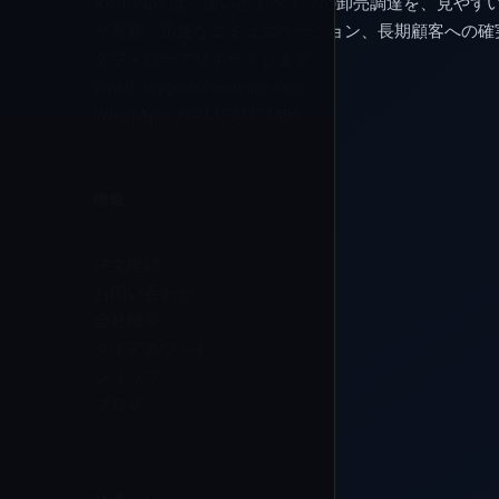
Rico Vape は、使い捨てベイプの卸売調達を、見やす
グ更新、迅速なコミュニケーション、長期顧客への確
文フォローでサポートします。
Email:
support@ricovape.com
WhatsApp: +8613724271496
情報
注文追跡
お問い合わせ
会社概要
マイアカウント
ショップ
ブログ