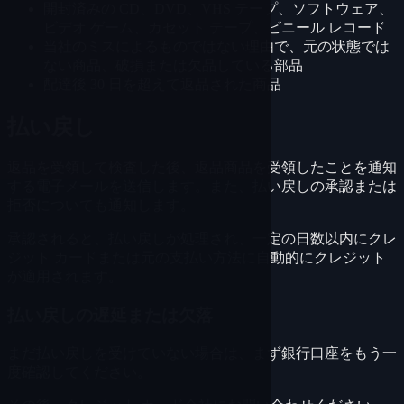
開封済みの CD、DVD、VHS テープ、ソフトウェア、
ビデオ ゲーム、カセット テープ、ビニール レコード
当社のミスによるものではない理由で、元の状態では
ない商品、破損または欠品している部品
配達後 30 日を超えて返品された商品
払い戻し
返品を受領して検査した後、返品商品を受領したことを通知
する電子メールを送信します。また、払い戻しの承認または
拒否についても通知します。
承認されると、払い戻しが処理され、一定の日数以内にクレ
ジット カードまたは元の支払い方法に自動的にクレジット
が適用されます。
払い戻しの遅延または欠落
まだ払い戻しを受けていない場合は、まず銀行口座をもう一
度確認してください。