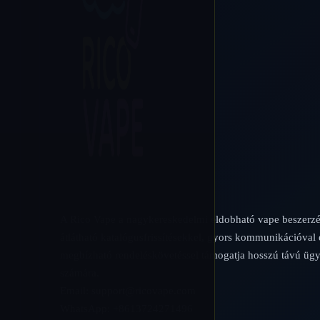
A Rico Vape a nagykereskedelmi eldobható vape beszerzé
átlátható katalógusfrissítésekkel, gyors kommunikációval 
megbízható rendeléskövetéssel támogatja hosszú távú ügy
számára.
Email:
support@ricovape.com
WhatsApp: +8613724271496