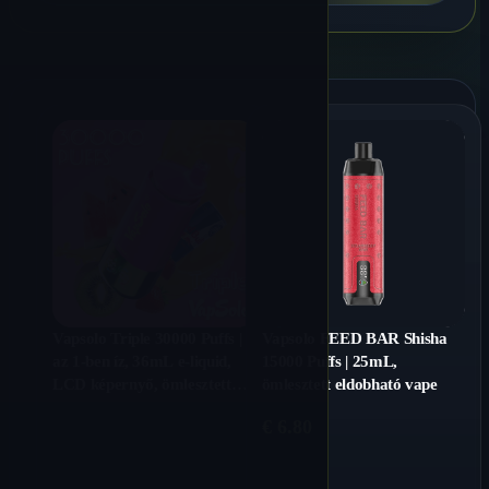
Vapsolo Triple 30000 Puffs | 3
Vapsolo FEED BAR Shisha
az 1-ben íz, 36mL e-liquid,
15000 Puffs | 25mL,
LCD képernyő, ömlesztett
ömlesztett eldobható vape
eldobható vape
€
6.80