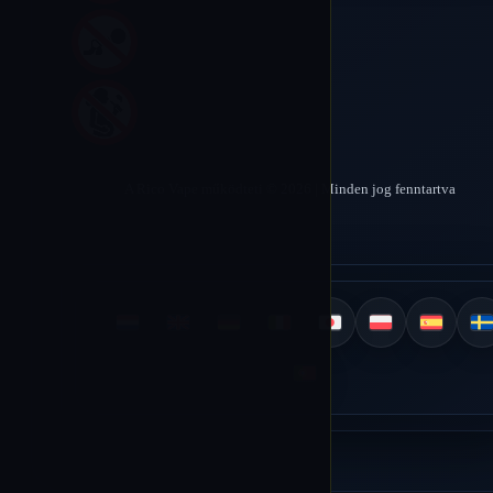
A Rico Vape működteti © 2026 | Minden jog fenntartva