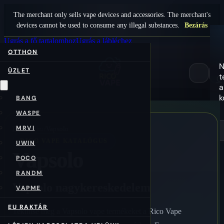
The merchant only sells vape devices and accessories. The merchant's
devices cannot be used to consume any illegal substances.
Bezárás
Ugrás a fő tartalomhoz
Ugrás a lábléchez
OTTHON
N
ÜZLET
t
0
a
k
BANG
WASPE
MRVI
Főoldal
/hu/
Vapsolo
RICO VAPE KATALÓGUS
UWIN
Vapsolo
POCO
RANDM
Vapsolo nagykereskedelem
VAPME
EU RAKTÁR
Tekintse meg a Vapsolo vape termékeket a Rico Vape