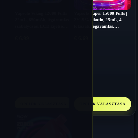
Vapsolo Viking 12000 Puffs |
Vapsolo Super 15000 Puffs |
22mL, 650mAh, légáramlás
2%-5% nikotin, 25mL, 4
szabályozás, LCD kijelző,
fokozatú légáramlás,
ömlesztett vape
ömlesztett gőz
€
6.99
€
6.69
OPCIÓK VÁLASZTÁSA
OPCIÓK VÁLASZTÁSA