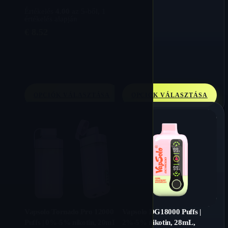
Értékelés
4.00
az 5-ből,
1
értékelés alapján
€
8.52
OPCIÓK VÁLASZTÁSA
OPCIÓK VÁLASZTÁSA
Vapsolo Tornado Pro 12000
Vapsolo DG18000 Puffs |
Puffs | 0%-5% nikotin, 20mL,
2%-5% nikotin, 28mL,