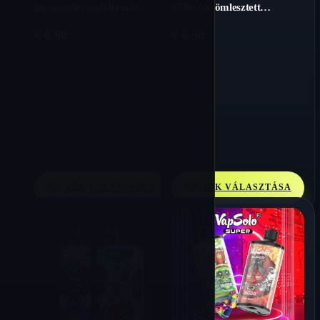
légáramlás szabályozás,
650mAh, ömlesztett
RGB világítás
eldobható vape
€
6.60
€
6.50
OPCIÓK VÁLASZTÁSA
OPCIÓK VÁLASZTÁSA