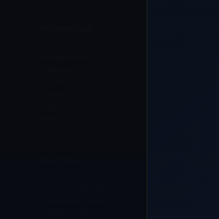
INFORMÁCIÓK
Rendeléskövetés
Kapcsolat
Rólunk
Fiókom
Áruház
Blog
SEGÍTSÉG
Gyakran ismételt kérdések
Visszatérítési szabályzat
Szállítási szabályzat