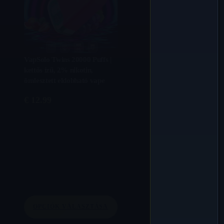
VapSolo Twins 20000 Puffs |
kettős ízű, 2% nikotin,
ömlesztett eldobható vape
€
12.99
OPCIÓK VÁLASZTÁSA