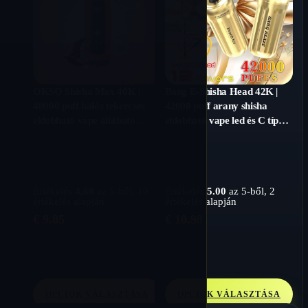
OKSO Shisha Max 40K |
Bang E-Shisha Head 42K |
40000 puff hálós tekercses
42000 puff arany shisha
eldobható vape állítható
eldobható vape led és C típusú
teljesítménnyel
töltéssel
Értékelés
4.60
az 5-ből,
10
Értékelés
5.00
az 5-ből,
2
értékelés alapján
értékelés alapján
€
9.85
€
10.98
OPCIÓK VÁLASZTÁSA
OPCIÓK VÁLASZTÁSA