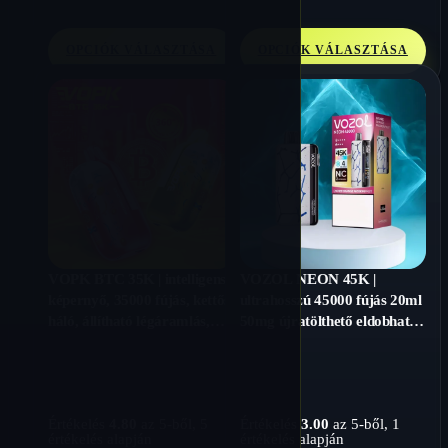
OPCIÓK VÁLASZTÁSA
OPCIÓK VÁLASZTÁSA
VOPK BTC 35K | intelligens
VOZOL NEON 45K |
képernyő, 35000 fújás, kettős
ultrahosszú 45000 fújás 20ml
háló, állítható légáramlás,
50mg újratölthető eldobható
tömeges eldobható vape
vape nagykereskedelem
Értékelés
4.80
az 5-ből,
5
Értékelés
3.00
az 5-ből,
1
értékelés alapján
értékelés alapján