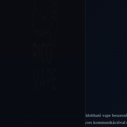
A Rico Vape a nagykereskedelmi eldobható vape beszerzé
átlátható katalógusfrissítésekkel, gyors kommunikációval 