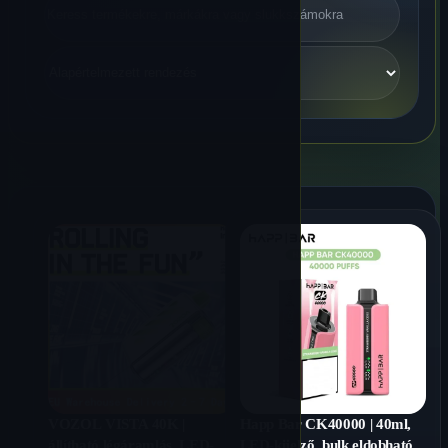
VOZOL VISTA 40K |
Happ Bar CK40000 | 40ml,
állítható légáramlás, LED-
LED-kijelző, bulk eldobható