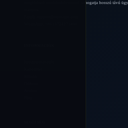
megbízható rendeléskövetéssel támogatja hosszú távú ügy
számára.
Email:
support@ricovape.com
WhatsApp: +8613724271496
INFORMÁCIÓK
Rendeléskövetés
Kapcsolat
Rólunk
Fiókom
Áruház
Blog
SEGÍTSÉG