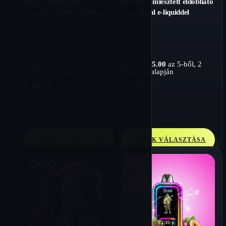
Flavor 40000 Puff |
000 puff ömlesztett eldobható
nagykereskedelmi ömlesztett
vape 40 ml e-liquiddel
eldobható vape
Értékelés
4.80
az 5-ből,
5
Értékelés
5.00
az 5-ből,
2
értékelés alapján
értékelés alapján
€
10.37
€
9.01
OPCIÓK VÁLASZTÁSA
OPCIÓK VÁLASZTÁSA