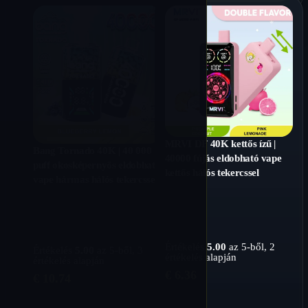
MRVI DF 40K kettős ízű |
Bang Tornado 40K | 40 000
40000 fújás eldobható vape
puff okosképernyős eldobható
kettős hálós tekercssel
vape hármas hálós tekercssel
Értékelés
5.00
az 5-ből,
2
Értékelés
5.00
az 5-ből,
3
értékelés alapján
értékelés alapján
€
6.36
€
10.74