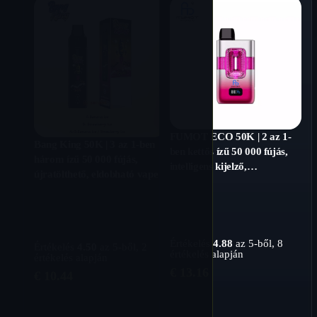
FUMOT ECO 50K | 2 az 1-
Bang King 50K | 3 az 1-ben
ben kettős ízű 50 000 fújás,
három ízű 50 000 fújás,
intelligens kijelző,
újratölthető, eldobható vape
nagykereskedelmi eldobható
vape
Értékelés
4.88
az 5-ből,
8
Értékelés
4.50
az 5-ből,
2
értékelés alapján
értékelés alapján
€
13.16
€
10.44