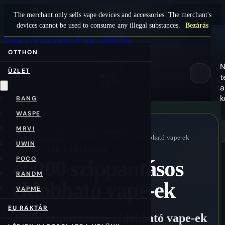
The merchant only sells vape devices and accessories. The merchant's
devices cannot be used to consume any illegal substances.
Bezárás
Ugrás a fő tartalomhoz
Ugrás a lábléchez
OTTHON
N
ÜZLET
t
0
a
k
BANG
WASPE
MRVI
Főoldal
/hu/
Eldobható vape-ek különböző
szippantásszámmal
/hu/
40000 szippantásos eldobható vape-ek
UWIN
RICO VAPE KATALÓGUS
POCO
40000 szippantásos
RANDM
eldobható vape-ek
VAPME
EU RAKTÁR
40000 szippantásos eldobható vape-ek