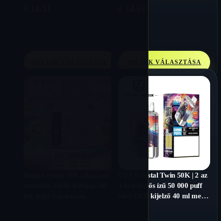
€
12.31
€
14.65
OPCIÓK VÁLASZTÁSA
OPCIÓK VÁLASZTÁSA
Bang Leader 50K | dual pod
UZY Crystal Twin 50K | 2 az
rendszer 50000 felfújás, 40
1-ben kettős ízű 50 000 puff
ml, nagy kapacitású,
okos LED kijelző 40 ml mega
ömlesztett eldobható vape
kapacitású nagykereskedelmi