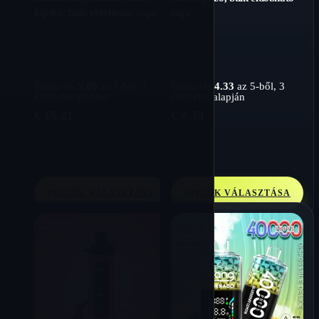
kijelző, bulk eldobható vape
vape
Értékelés
5.00
az 5-ből,
1
Értékelés
4.33
az 5-ből,
3
értékelés alapján
értékelés alapján
€
15.21
€
8.39
OPCIÓK VÁLASZTÁSA
OPCIÓK VÁLASZTÁSA