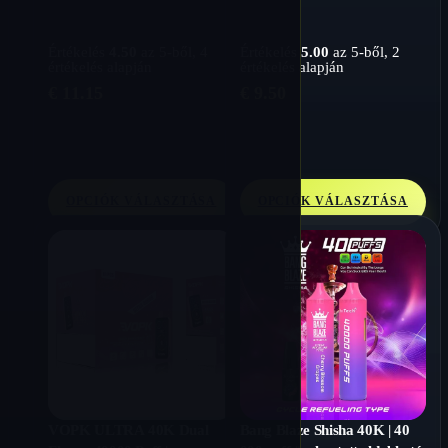
Értékelés
4.50
az 5-ből,
4
Értékelés
5.00
az 5-ből,
2
értékelés alapján
értékelés alapján
€
11.15
€
9.50
OPCIÓK VÁLASZTÁSA
OPCIÓK VÁLASZTÁSA
VOPK ULTRA 40K Dual
Bang Blaze Shisha 40K | 40