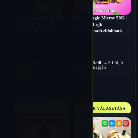
OKSO Shisha Hookah Mega
OKSO Magic Mirror 50K |
50K | 50 000 puff tripla mesh
50000 puff rgb
tekercses ömlesztett
tükörbevonatú eldobható
eldobható vape
vape
Értékelés
4.42
az 5-ből,
12
Értékelés
5.00
az 5-ből,
5
értékelés alapján
értékelés alapján
€
11.90
€
12.90
OPCIÓK VÁLASZTÁSA
OPCIÓK VÁLASZTÁSA