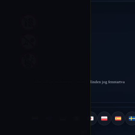
A Rico Vape működteti © 2026 | Minden jog fenntartva