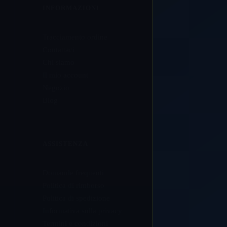
INFORMAZIONI
Tracciamento ordine
Contattaci
Chi siamo
Il mio account
Negozio
Blog
ASSISTENZA
Domande frequenti
Politica di rimborso
Politica di spedizione
Informativa sulla privacy
Termini e condizioni