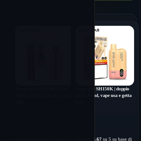
Happ Bar CK40000 | 40ml,
Happ Bar SH150K | doppio
display LED, vape usa e getta
gusto, 60ml, vape usa e getta
bulk
bulk
Valutato
4.33
su 5 su base di
Valutato
4.67
su 5 su base di