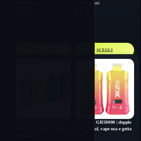
3
recensioni
3
recensioni
€
8.39
€
8.55
SCEGLI
SCEGLI
Happ Bar GR30000 | 30ml,
Happ Bar GR50000 | doppio
airflow regolabile, vape usa e
gusto, 46ml, vape usa e getta
getta bulk
bulk