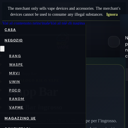
The merchant only sells vape devices and accessories. The merchant's
devices cannot be used to consume any illegal substances.
Ignora
Vai al contenuto principale
Vai al piè di pagina
CASA
N
NEGOZIO
p
0
n
c
BANG
WASPE
MRVI
Home
/it/
Happ Bar
CATALOGO RICO VAPE
UWIN
Happ Bar
POCO
RANDM
Happ Bar ingrosso
VAPME
MAGAZZINO UE
Scopri i prodotti vape Happ Bar su Rico Vape per l’ingrosso.