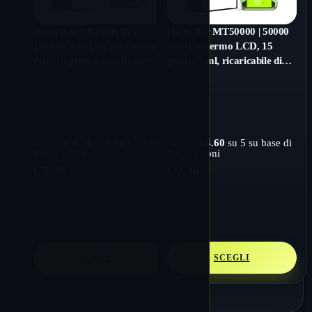
Happ Bar GR100K Pro |
Happ Bar MT50000 | 50000
100000 sbuffi, 56 ml, bobina a
sbuffi, schermo LCD, 15
rete, 15 gusti, vaporizzatore
gusti, 45 ml, ricaricabile di
monouso sfuso
tipo C, vaporizzatore
monouso sfuso
Valutato
4.50
su 5 su base di
Valutato
4.60
su 5 su base di
4
recensioni
5
recensioni
€
7.78
€
7.36
SCEGLI
SCEGLI