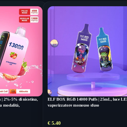
| 2%-5% di nicotina,
ELF BOX RGB 14000 Puffs | 25mL, luce LE
a modalità,
vaporizzatore monouso sfuso
€
5.40