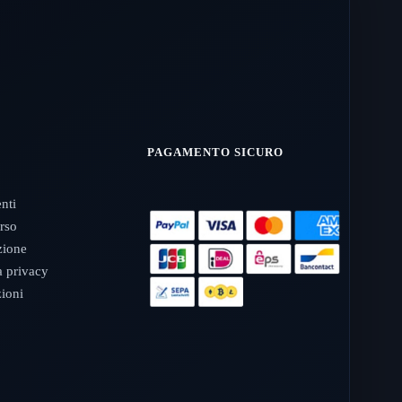
PAGAMENTO SICURO
nti
orso
izione
a privacy
zioni