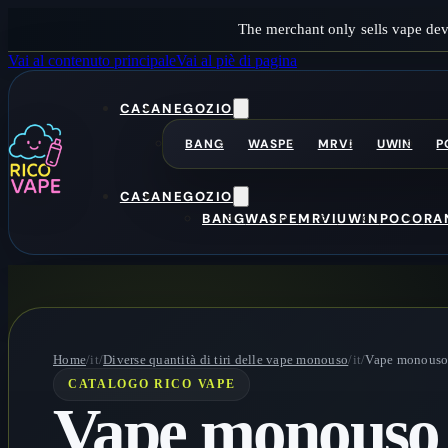
The merchant only sells vape dev
Vai al contenuto principale
Vai al piè di pagina
CASA
NEGOZIO
BANG
WASPE
MRVI
UWIN
P
CASA
NEGOZIO
BANG
WASPE
MRVI
UWIN
POCO
RA
Home
/it/
Diverse quantità di tiri delle vape monouso
/it/
Vape monouso 
CATALOGO RICO VAPE
Vape monouso 