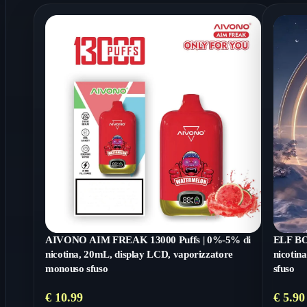
AIVONO AIM FREAK 13000 Puffs | 0%-5% di
ELF BO
nicotina, 20mL, display LCD, vaporizzatore
nicotin
monouso sfuso
sfuso
€
10.99
€
5.90