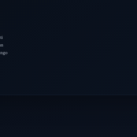
ti
un
lungo