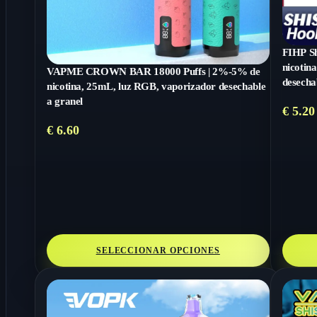
FIHP Sh
nicotin
VAPME CROWN BAR 18000 Puffs | 2%-5% de
desecha
nicotina, 25mL, luz RGB, vaporizador desechable
a granel
€
5.20
€
6.60
SELECCIONAR OPCIONES