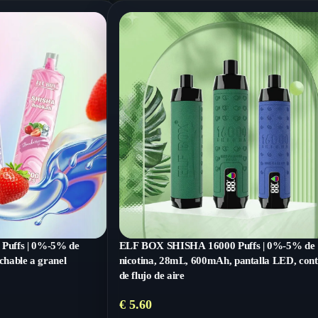
Puffs | 0%-5% de
ELF BOX SHISHA 16000 Puffs | 0%-5% de
chable a granel
nicotina, 28mL, 600mAh, pantalla LED, cont
de flujo de aire
€
5.60