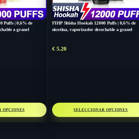
 Puffs | 0,6% de
FIHP Shisha Hookah 12000 Puffs | 0,6% de
chable a granel
nicotina, vaporizador desechable a granel
o
€
5.20
s:
9
R OPCIONES
SELECCIONAR OPCIONES