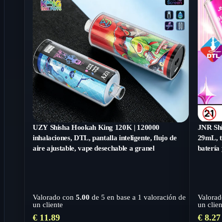
UZY Shisha Hookah King 120K | 120000
JNR Shi
inhalaciones, DTL, pantalla inteligente, flujo de
29mL, tr
aire ajustable, vape desechable a granel
batería 
Valorado con
5.00
de 5 en base a
1
valoración de
Valora
un cliente
un clien
€
11.89
€
8.27