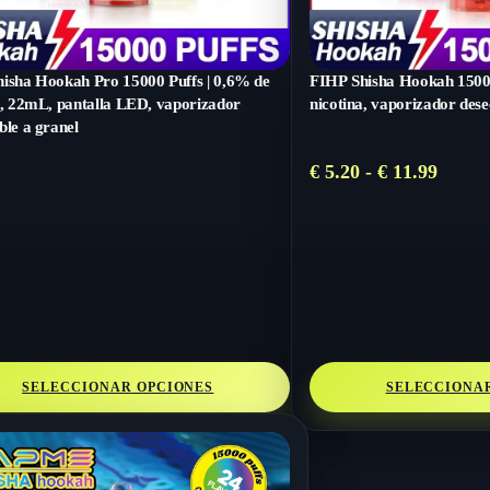
isha Hookah Pro 15000 Puffs | 0,6% de
FIHP Shisha Hookah 15000
a, 22mL, pantalla LED, vaporizador
nicotina, vaporizador dese
ble a granel
Rang
€
5.20
-
€
11.99
de
precio
desde
€ 5.20
hasta
€ 11.9
SELECCIONAR OPCIONES
SELECCIONA