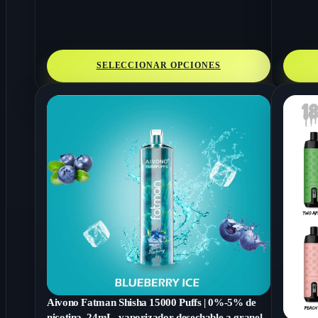
SELECCIONAR OPCIONES
Aivono Fatman Shisha 15000 Puffs | 0%-5% de
nicotina, 24mL, vaporizador desechable a granel