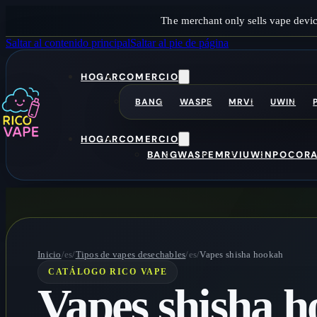
The merchant only sells vape devic
Saltar al contenido principal
Saltar al pie de página
HOGAR
COMERCIO
BANG
WASPE
MRVI
UWIN
HOGAR
COMERCIO
BANG
WASPE
MRVI
UWIN
POCO
R
Inicio
/es/
Tipos de vapes desechables
/es/
Vapes shisha hookah
CATÁLOGO RICO VAPE
Vapes shisha 