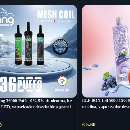
ELF BOX LS15000 15000 
ng 36000 Puffs | 0%-5% de nicotina, luz
nicotina, vaporizador dese
r LED, vaporizador desechable a granel
€
5.60
9