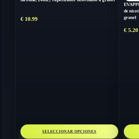
EVAPPE 
de nico
granel
€
10.99
€
5.20
SELECCIONAR OPCIONES