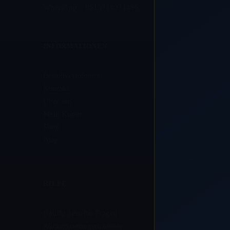
WhatsApp: +8613724271496
INFORMATIONEN
Bestellverfolgung
Kontakt
Über uns
Mein Konto
Shop
Blog
HILFE
Häufig gestellte Fragen
Rückerstattungsrichtlinie