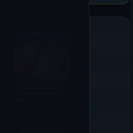
VAXE Flight 15000 Puffs | 5
% Nikotin, Massen-Einweg-
Vape
€
5.60