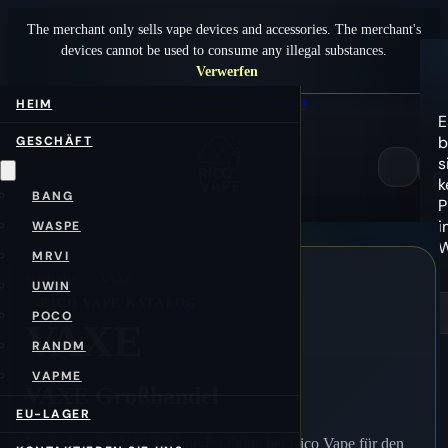
The merchant only sells vape devices and accessories. The merchant's
devices cannot be used to consume any illegal substances.
Verwerfen
Zum Hauptinhalt springen
Zum Footer springen
HEIM
E
b
GESCHÄFT
s
0
k
BANG
P
i
WASPE
W
MRVI
Startseite
/de/
VAXE
UWIN
RICO VAPE KATALOG
POCO
VAXE
RANDM
VAPME
VAXE Großhandel
EU-LAGER
Entdecken Sie VAXE Vape-Produkte bei Rico Vape für den