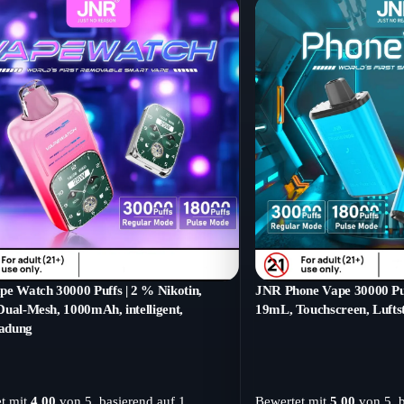
e Watch 30000 Puffs | 2 % Nikotin,
JNR Phone Vape 30000 Puf
ual-Mesh, 1000mAh, intelligent,
19mL, Touchscreen, Lufts
ladung
t mit
4.00
von 5, basierend auf
1
Bewertet mit
5.00
von 5, 