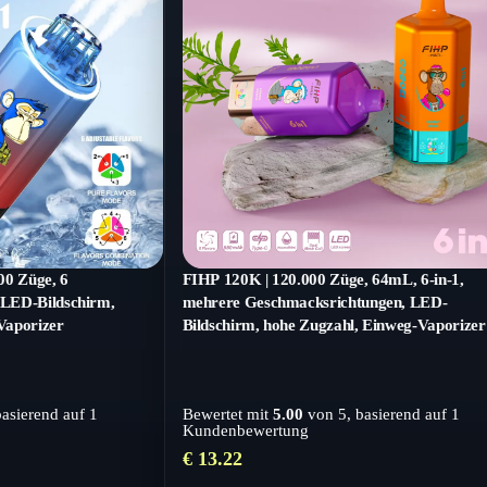
00 Züge, 6
FIHP 120K | 120.000 Züge, 64mL, 6-in-1,
LED-Bildschirm,
mehrere Geschmacksrichtungen, LED-
-Vaporizer
Bildschirm, hohe Zugzahl, Einweg-Vaporizer
großen Mengen
basierend auf
1
Bewertet mit
5.00
von 5, basierend auf
1
Kundenbewertung
€
13.22