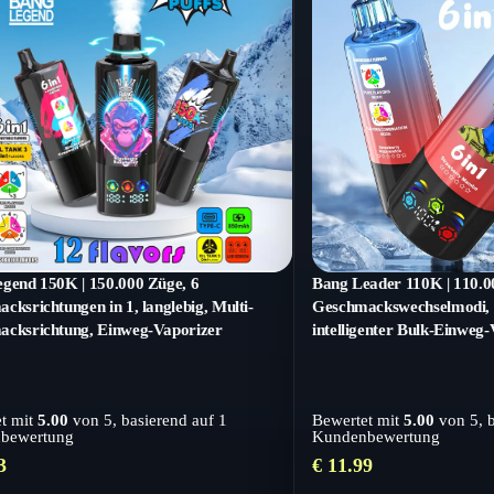
gend 150K | 150.000 Züge, 6
Bang Leader 110K | 110.0
cksrichtungen in 1, langlebig, Multi-
Geschmackswechselmodi, 
cksrichtung, Einweg-Vaporizer
intelligenter Bulk-Einweg
t mit
5.00
von 5, basierend auf
1
Bewertet mit
5.00
von 5, 
bewertung
Kundenbewertung
3
€
11.99