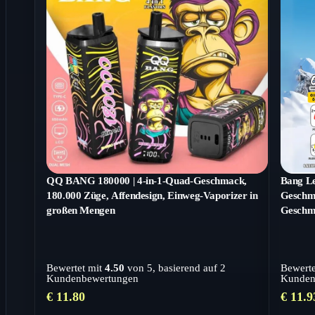
QQ BANG 180000 | 4-in-1-Quad-Geschmack,
Bang Le
180.000 Züge, Affendesign, Einweg-Vaporizer in
Geschma
großen Mengen
Geschma
Bewertet mit
4.50
von 5, basierend auf
2
Bewerte
Kundenbewertungen
Kunden
€
11.80
€
11.9