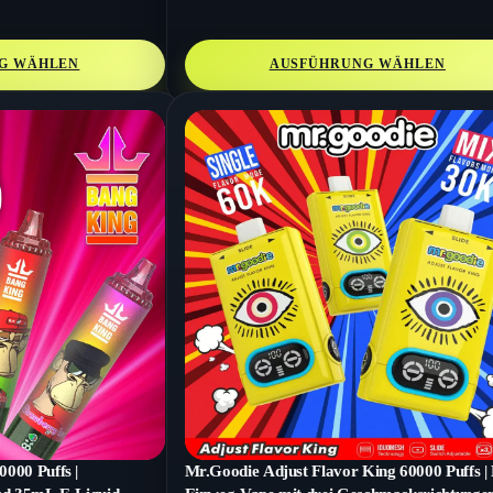
G WÄHLEN
AUSFÜHRUNG WÄHLEN
000 Puffs |
Mr.Goodie Adjust Flavor King 60000 Puffs | 