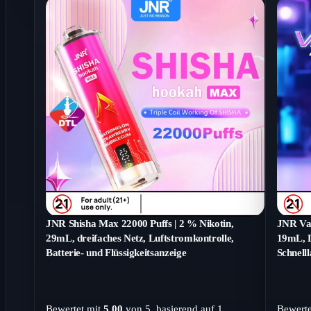
JNR Shisha Max 22000 Puffs | 2 % Nikotin,
JNR Vap
29mL, dreifaches Netz, Luftstromkontrolle,
19mL, D
Batterie- und Flüssigkeitsanzeige
Schnell
Bewertet mit
5.00
von 5, basierend auf
1
Bewerte