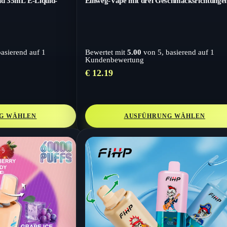
und 35mL E-Liquid-
Einweg-Vape mit drei Geschmacksrichtunge
basierend auf
1
Bewertet mit
5.00
von 5, basierend auf
1
Kundenbewertung
€
12.19
G WÄHLEN
AUSFÜHRUNG WÄHLEN