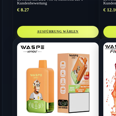
Kundenbewertung
Kunden
€
8.27
€
12.1
AUSFÜHRUNG WÄHLEN