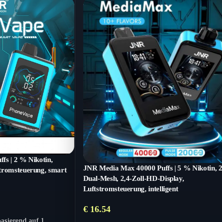
fs | 2 % Nikotin,
JNR Media Max 40000 Puffs | 5 % Nikotin, 
tromsteuerung, smart
Dual-Mesh, 2,4-Zoll-HD-Display,
Luftstromsteuerung, intelligent
€
16.54
basierend auf
1