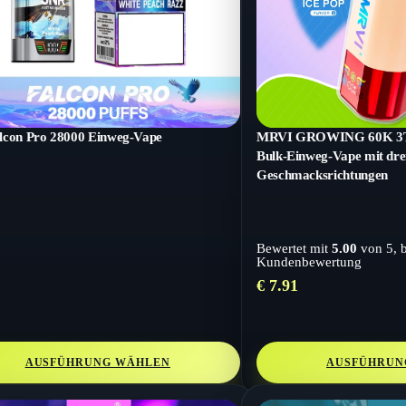
lcon Pro 28000 Einweg-Vape
MRVI GROWING 60K 3T S
Bulk-Einweg-Vape mit dre
Geschmacksrichtungen
Bewertet mit
5.00
von 5, 
Kundenbewertung
€
7.91
AUSFÜHRUNG WÄHLEN
AUSFÜHRUN