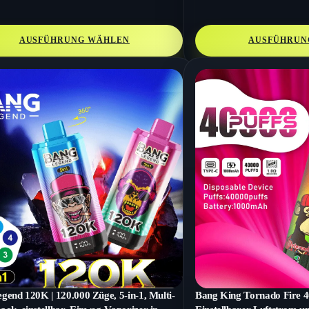
AUSFÜHRUNG WÄHLEN
AUSFÜHRUN
gend 120K | 120.000 Züge, 5-in-1, Multi-
Bang King Tornado Fire 40