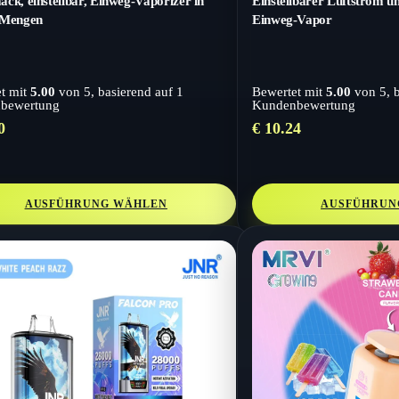
ck, einstellbar, Einweg-Vaporizer in
Einstellbarer Luftstrom 
 Mengen
Einweg-Vapor
t mit
5.00
von 5, basierend auf
1
Bewertet mit
5.00
von 5, 
bewertung
Kundenbewertung
0
€
10.24
AUSFÜHRUNG WÄHLEN
AUSFÜHRUN