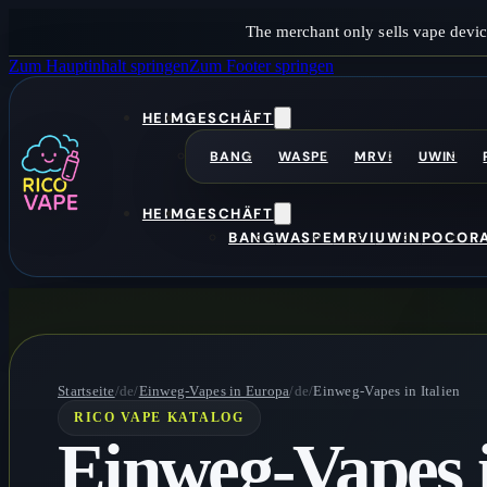
The merchant only sells vape devic
Zum Hauptinhalt springen
Zum Footer springen
HEIM
GESCHÄFT
BANG
WASPE
MRVI
UWIN
HEIM
GESCHÄFT
BANG
WASPE
MRVI
UWIN
POCO
R
Startseite
/de/
Einweg-Vapes in Europa
/de/
Einweg-Vapes in Italien
RICO VAPE KATALOG
Einweg-Vapes i