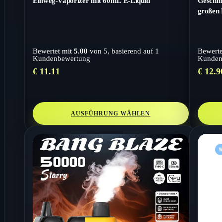
Einweg-Vaporizer mit 60mL E-Liquid
Geschma
großen
Bewertet mit
5.00
von 5, basierend auf
1
Bewerte
Kundenbewertung
Kunden
€
11.11
€
12.9
AUSFÜHRUNG WÄHLEN